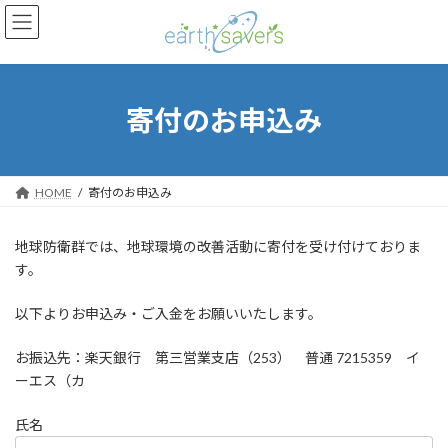
コ
ナ
ン
ビ
テ
ゲ
ン
ー
ツ
シ
へ
ョ
寄付のお申込み
ス
ン
キ
に
ッ
移
プ
動
HOME
寄付のお申込み
地球防衛群では、地球環境の改善活動に寄付を受け付けておりま
す。
以下よりお申込み・ご入金をお願いいたします。
お振込先：楽天銀行 第三営業支店（253） 普通 7215359 イ
ーエス（カ
氏名